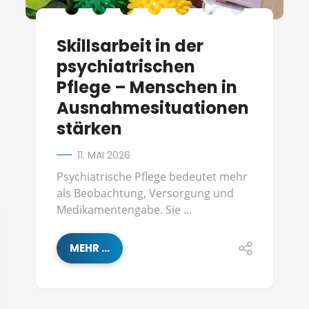
Skillsarbeit in der
psychiatrischen
Pflege – Menschen in
Ausnahmesituationen
stärken
11. MAI 2026
Psychiatrische Pflege bedeutet mehr
als Beobachtung, Versorgung und
Medikamentengabe. Sie ...
MEHR ...