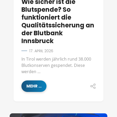
Wie sicher ist die
Blutspende? So
funktioniert die
Qualitätssicherung an
der Blutbank
Innsbruck
17. APRIL 2026
In Tirol werden jährlich rund 38.000
Blutkonserven gespendet. Diese
werden ...
MEHR ...