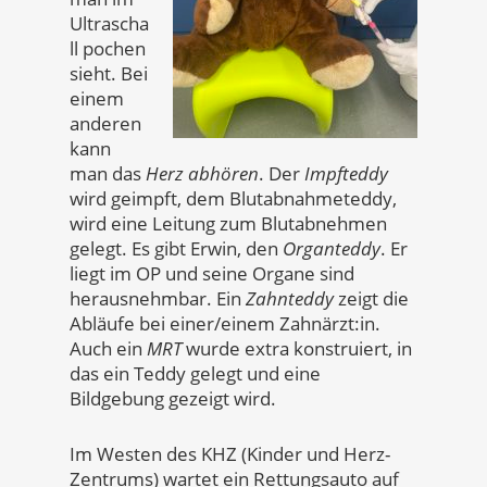
Ultrascha
ll pochen
sieht. Bei
einem
anderen
kann
man das
Herz abhören
. Der
Impfteddy
wird geimpft, dem Blutabnahmeteddy,
wird eine Leitung zum Blutabnehmen
gelegt. Es gibt Erwin, den
Organteddy
. Er
liegt im OP und seine Organe sind
herausnehmbar. Ein
Zahnteddy
zeigt die
Abläufe bei einer/einem Zahnärzt:in.
Auch ein
MRT
wurde extra konstruiert, in
das ein Teddy gelegt und eine
Bildgebung gezeigt wird.
Im Westen des KHZ (Kinder und Herz-
Zentrums) wartet ein Rettungsauto auf