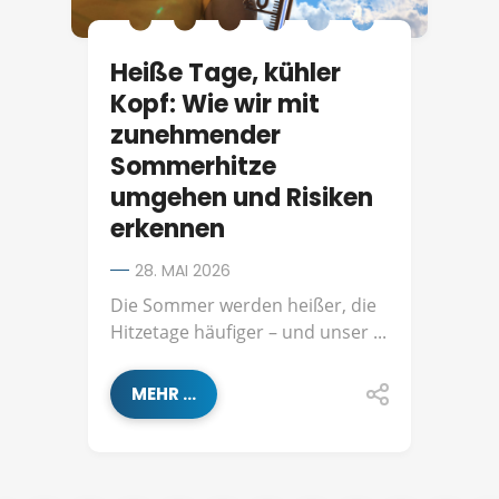
Heiße Tage, kühler
Kopf: Wie wir mit
zunehmender
Sommerhitze
umgehen und Risiken
erkennen
28. MAI 2026
Die Sommer werden heißer, die
Hitzetage häufiger – und unser ...
MEHR ...